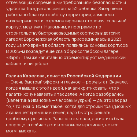
отвечающих современным требованиям безопасности и
удобства. Каждый рассчитан на 52 ребенка. Завершены
работы по благоустройству территории, заменены
инженерные сети, отремонтированы столовая, спальный
корпус, медпункт. Напомним, к программе по
строительству быстровозводимых корпусов в детских
лагерях Воронежская область присоединилась в 2023
году. За это время в области появились 12 новых корпусов.
В 2025-м возведут еще два в борисоглебском лагере
«Заря». Там же капитально отремонтируют медицинский
кабинет и пищеблок.
Галина Карелова, сенатор Российской Федерации:
— Очень быстрый эффект и главное — результат. Вначале,
когда я вышла с этой идеей, начали критиковать, что я
КОНТАКТЫ
палатки хочу навязать и так далее. А когда разобрались
(Валентина Ивановна — человек мудрый) — да, это как раз
ПРИГЛАШАЕМ ВАС
то, что нужно. Время такое, когда для стройки грандиозных
зданий нет времени и денег, надо быстро решать
ПРИНЯТЬ УЧАСТИЕ В
проблему в регионах. Раньше выезжали, логистика была
попроще, а сейчас дети в основном в регионе, не все
ПРОЕКТЕ
могут выехать.