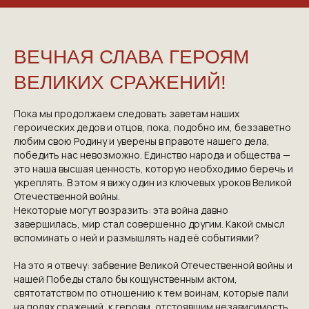
VICTORYDAY80.RU
ВЕЧНАЯ СЛАВА ГЕРОЯМ
ВЕЛИКИХ СРАЖЕНИЙ!
Пока мы продолжаем следовать заветам наших
героических дедов и отцов, пока, подобно им, беззаветно
любим свою Родину и уверены в правоте нашего дела,
победить нас невозможно. Единство народа и общества —
это наша высшая ценность, которую необходимо беречь и
укреплять. В этом я вижу один из ключевых уроков Великой
Отечественной войны.
Некоторые могут возразить: эта война давно
завершилась, мир стал совершенно другим. Какой смысл
вспоминать о ней и размышлять над её событиями?
NGKMOSCOW@YANDEX.RU
+7 (925) 007-33-07
На это я отвечу: забвение Великой Отечественной войны и
нашей Победы стало бы кощунственным актом,
святотатством по отношению к тем воинам, которые пали
на полях сражений, к героям, отстоявшим независимость