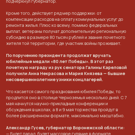
подчеркнул губернатор.
Кроме того, действует ряд мер поддержки: от
компенсации расходов на оплату коммунальных услуг до
ремонта жилья. Плюс ко всему, помимо федеральных
выплат, ветераны получат дополнительную региональную
субсидию в размере 80 тысяч рублей и звание почетного
жителя той территории, где участник войны проживает.
По поручению президента продолжат вручать
юбилейные медали «80 лет Победы». В этот раз
почетную награду из рук сенатора Галины Кареловой
получили Анна Некрасова и Мария Князева — бывшие
несовершеннолетние узники концлагерей.
Что касается самого празднования юбилея Победы, то
продлится оно в столице Черноземья несколько дней. С 7
мая начнутся научно-прикладные конференции и
обсуждения в школах, а 8 и 9 мая торжества пройдут в
более расширенном формате, максимально масштабно.
Александр Гусев, губернатор Воронежской области:
— Будет парад, будет массовое гуляние в формате