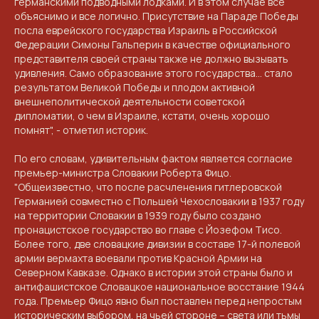
германскими подводными лодками. И в этом случае все
объяснимо и все логично. Присутствие на Параде Победы
посла еврейского государства
Израиль
в Российской
Федерации Симоны Гальперин в качестве официального
представителя своей страны также не должно вызывать
удивления. Само образование этого государства... стало
результатом Великой Победы и плодом активной
внешнеполитической деятельности советской
КОНТАКТЫ
дипломатии, о чем в Израиле, кстати, очень хорошо
помнят", - отметил историк.
ПРИГЛАШАЕМ ВАС
По его словам, удивительным фактом является согласие
ПРИНЯТЬ УЧАСТИЕ В
премьер-министра
Словакии
Роберта Фицо
.
"Общеизвестно, что после расчленения гитлеровской
ПРОЕКТЕ
Германией совместно с
Польшей
Чехословакии
в 1937 году
VICTORYDAY80.RU
на территории Словакии в 1939 году было создано
пронацистское государство во главе с Йозефом Тисо.
Более того, две словацкие дивизии в составе 17-й полевой
армии вермахта воевали против Красной Армии на
Северном Кавказе
. Однако в истории этой страны было и
антифашистское Словацкое национальное восстание 1944
года. Премьер Фицо явно был поставлен перед непростым
историческим выбором, на чьей стороне – света или тьмы