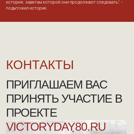
история, заветам которой они продолжают следовать", -
подытожил историк.