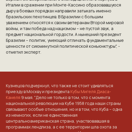
Италии
в сражении при Монте-Кассино образовавшуюся
дыру в боевых порядках направили затыкать именно
бразильских пехотинцев. В Бразилии с большим
уважением относятся к своим ветеранам Второй мировой
войны, и там победа над нацизмом – не пустой звук, а
предмет национальной гордости. А нынешний президент
Бразилии – политик, умеющий отличать фундаментальные
ценности от сиюминутной политической конъюнктуры", -
отметил эксперт.
Кузнецов подчеркнул, что также не стоит удивляться
приезду в Москву и президента
Кубы
Мигеля Диаса-
Канеля
9 мая. "Дело не
только в том, что с момента
национальной революции на Кубе 1958 года наши страны
связывают особые отношения, но и в том, что Куба – одна
из немногих, если не единственная
центральноамериканская страна, участвовавшая в
программах лендлиза, а с ее территории шла охота за