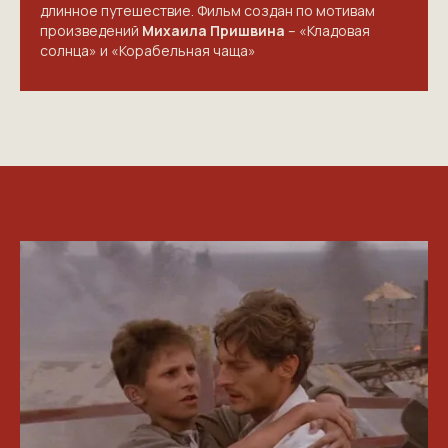
ПРИГЛАШАЕМ ВАС
длинное путешествие. Фильм создан по мотивам
ПРИНЯТЬ УЧАСТИЕ В
произведений
Михаила Пришвина
– «Кладовая
солнца» и «Корабельная чаща»
ПРОЕКТЕ
VICTORYDAY80.RU