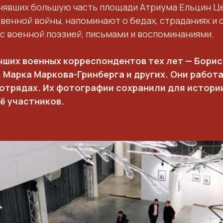
нявших большую часть площади Атриума Ельцин Ц
твенной войны, напоминают о бедах, страданиях и
 военной поэзией, письмами и воспоминаниями.
ших военных корреспондентов тех лет — Бориса
Марка Маркова-Гринберга и других. Они работал
 отрядах. Их фотографии сохранили для истори
её участников.