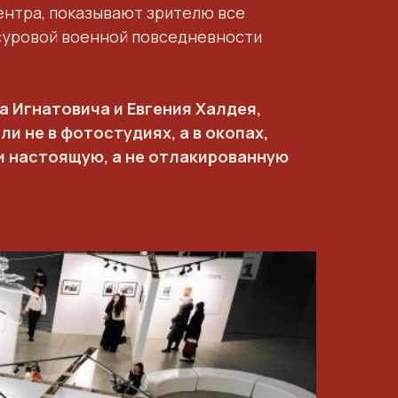
ентра, показывают зрителю все
 суровой военной повседневности
 Игнатовича и Евгения Халдея,
и не в фотостудиях, а в окопах,
и настоящую, а не отлакированную