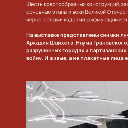
Шесть крестообразных конструкций, за
основные этапы и вехи Великой Отечес
чёрно-белыми кадрами, рифмующимися с
На выставке представлены снимки луч
Аркадия Шайхета, Наума Грановского, 
разрушенных городах и партизанских
войну. И живые, а не плакатные лица 