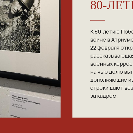
80-ЛЕ
К 80-летию Поб
войне в Атриум
22 февраля отк
рассказывающая 
военных коррес
на чью долю вып
дополняющие и
строки дают во
за кадром.