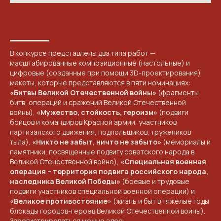
В конкурсе представлены два типа работ —
масштабированные композиционные (настольные) и
цифровые (созданные при помощи 3D-проектирования)
макеты, которые представляются в пяти номинациях:
«Битвы Великой Отечественной войны»
(фрагменты
битв, операций и сражений Великой Отечественной
войны),
«Мужество, стойкость, героизм»
(подвиги
бойцов и командиров Красной армии, участников
партизанского движения, подпольщиков, тружеников
тыла),
«Никто не забыт, ничто не забыто»
(мемориалы и
памятники, посвященные подвигу советского народа в
NGKMOSCOW@YANDEX.RU
Великой Отечественной войне),
«Специальная военная
операция – территория подвига российского народа,
+7 (925) 007-33-07
наследника Великой Победы»
(боевые и трудовые
подвиги участников специальной военной операции) и
«Великое противостояние
» (жизнь и быт в тяжелые годы
блокады городов-героев Великой Отечественной войны).
Зарегистрироваться можно
здесь
.