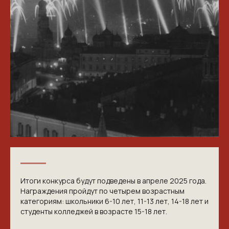
КОНТАКТЫ
ПРИГЛАШАЕМ ВАС
ПРИНЯТЬ УЧАСТИЕ В
Итоги конкурса будут подведены в апреле 2025 года.
Награждения пройдут по четырем возрастным
ПРОЕКТЕ
категориям: школьники 6-10 лет, 11-13 лет, 14-18 лет и
VICTORYDAY80.RU
студенты колледжей в возрасте 15-18 лет.