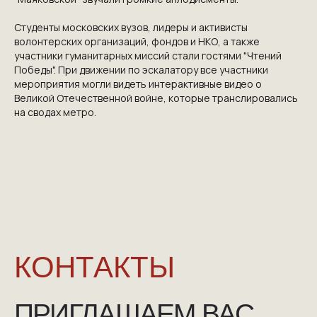
КОНТАКТЫ
Студенты московских вузов, лидеры и активисты
ПРИГЛАШАЕМ ВАС
волонтерских организаций, фондов и НКО, а также
участники гуманитарных миссий стали гостями "Чтений
ПРИНЯТЬ УЧАСТИЕ В
Победы". При движении по эскалатору все участники
мероприятия могли видеть интерактивные видео о
ПРОЕКТЕ
Великой Отечественной войне, которые транслировались
VICTORYDAY80.RU
на сводах метро.