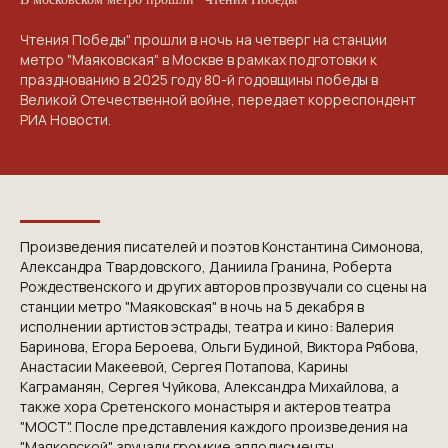
Чтения Победы" прошли в ночь на четверг на станции
метро "Маяковская" в Москве в рамках подготовки к
празднованию в 2025 году 80-й годовщины победы в
Великой Отечественной войне, передает корреспондент
РИА Новости.
Произведения писателей и поэтов Константина Симонова,
Александра Твардовского, Даниила Гранина, Роберта
Рождественского и других авторов прозвучали со сцены на
станции метро "Маяковская" в ночь на 5 декабря в
исполнении артистов эстрады, театра и кино: Валерия
Баринова, Егора Бероева, Ольги Будиной, Виктора Рябова,
Анастасии Макеевой, Сергея Потапова, Карины
Каграманян, Сергея Чуйкова, Александра Михайлова, а
также хора Сретенского монастыря и актеров театра
"МОСТ". После представления каждого произведения на
"Маяковской" звучали громкие аплодисменты.