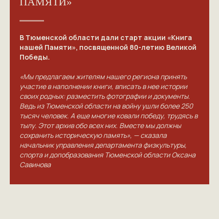
ПАМЯТИ»
В Тюменской области дали старт акции «Книга
нашей Памяти», посвященной 80-летию Великой
Победы.
«Мы предлагаем жителям нашего региона принять
участие в наполнении книги, вписать в нее истории
своих родных: разместить фотографии и документы.
Ведь из Тюменской области на войну ушли более 250
тысяч человек. А еще многие ковали победу, трудясь в
тылу. Этот архив обо всех них. Вместе мы должны
сохранить историческую память», — сказала
начальник управления департамента физкультуры,
спорта и допобразования Тюменской области Оксана
КОНТАКТЫ
Савинова
ПРИГЛАШАЕМ ВАС
ПРИНЯТЬ УЧАСТИЕ В
ПРОЕКТЕ