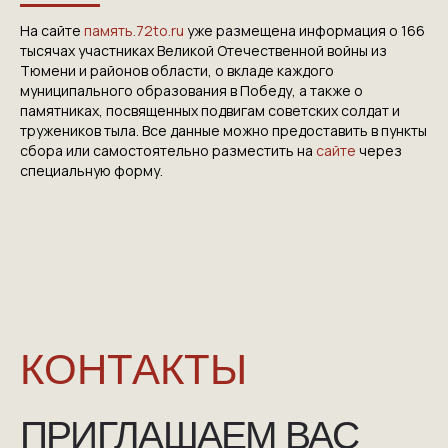
VICTORYDAY80.RU
На сайте
память.72to.ru
уже размещена информация о 166
тысячах участниках Великой Отечественной войны из
Тюмени и районов области, о вкладе каждого
муниципального образования в Победу, а также о
памятниках, посвященных подвигам советских солдат и
тружеников тыла. Все данные можно предоставить в пункты
сбора или самостоятельно разместить на
сайте
через
специальную форму.
NGKMOSCOW@YANDEX.RU
+7 (925) 007-33-07