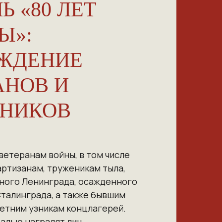
Ь «80 ЛЕТ
Ы»:
ЖДЕНИЕ
АНОВ И
НИКОВ
ветеранам войны, в том числе
артизанам, труженикам тыла,
ного Ленинграда, осажденного
Сталинграда, а также бывшим
тним узникам концлагерей.
алью наградят лиц,