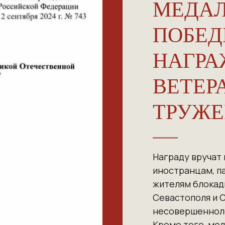
МЕДАЛ
ПОБЕД
НАГРА
ВЕТЕР
ТРУЖЕ
Награду вручат 
иностранцам, п
жителям блокад
Севастополя и 
несовершенноле
Кроме того, мед