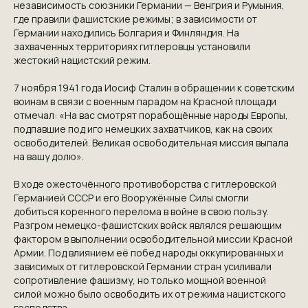
независимость союзники Германии — Венгрия и Румыния,
где правили фашистские режимы; в зависимости от
Германии находились Болгария и Финляндия. На
захваченных территориях гитлеровцы установили
жестокий нацистский режим.
7 ноября 1941 года Иосиф Сталин в обращении к советским
воинам в связи с военным парадом на Красной площади
отмечал: «На вас смотрят порабощённые народы Европы,
подпавшие под иго немецких захватчиков, как на своих
освободителей. Великая освободительная миссия выпала
на вашу долю».
В ходе ожесточённого противоборства с гитлеровской
Германией СССР и его Вооружённые Силы смогли
добиться коренного перелома в войне в свою пользу.
Разгром немецко-фашистских войск являлся решающим
фактором в выполнении освободительной миссии Красной
Армии. Под влиянием её побед народы оккупированных и
зависимых от гитлеровской Германии стран усиливали
сопротивление фашизму, но только мощной военной
силой можно было освободить их от режима нацистского
господства.