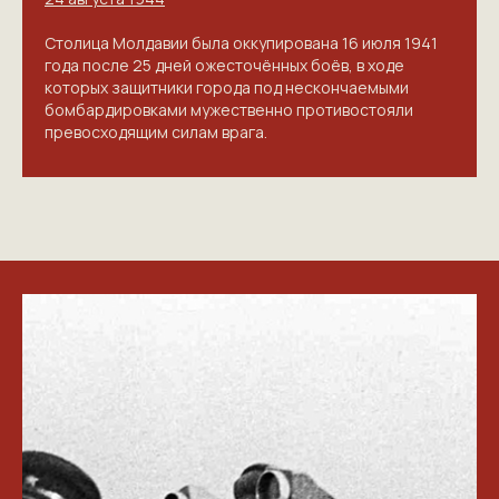
Столица Молдавии была оккупирована 16 июля 1941
года после 25 дней ожесточённых боёв, в ходе
которых защитники города под нескончаемыми
бомбардировками мужественно противостояли
превосходящим силам врага.